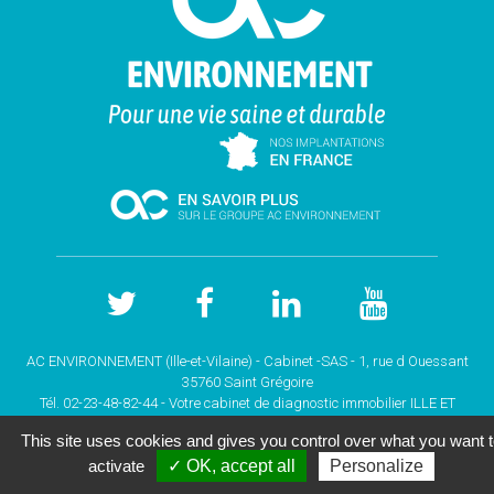
AC ENVIRONNEMENT (Ille-et-Vilaine) - Cabinet -SAS - 1, rue d Ouessant
35760 Saint Grégoire
Tél. 02-23-48-82-44 - Votre cabinet de
diagnostic immobilier ILLE ET
VILAINE
This site uses cookies and gives you control over what you want 
Copyright © 2026 |
Mentions légales |
Plan du site
|
activate
✓ OK, accept all
Personalize
GESTION DES COOKIES