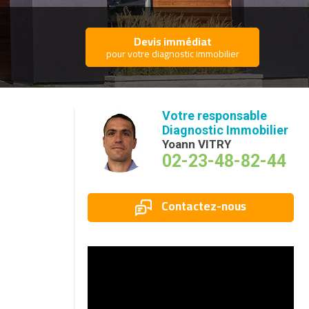
Devis immédiat
pour votre diagnostic immobilier
Votre responsable
Diagnostic Immobilier
Yoann VITRY
02-23-48-82-44
Contactez-nous