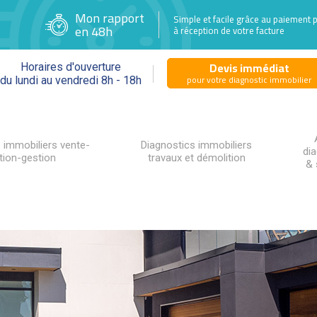
Mon rapport
Simple et facile grâce au paiement 
en 48h
à réception de votre facture
Devis immédiat
Horaires d'ouverture
pour votre diagnostic immobilier
du lundi au vendredi 8h - 18h
 immobiliers vente-
Diagnostics immobiliers
di
tion-gestion
travaux et démolition
& 