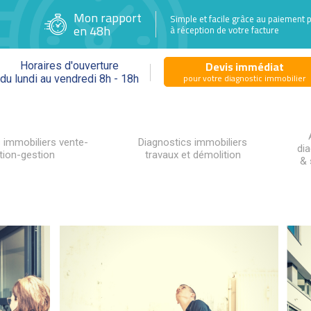
Mon rapport
Simple et facile grâce au paiement 
en 48h
à réception de votre facture
Devis immédiat
Horaires d'ouverture
pour votre diagnostic immobilier
du lundi au vendredi 8h - 18h
 immobiliers vente-
Diagnostics immobiliers
di
tion-gestion
travaux et démolition
& 