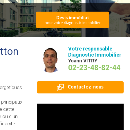
Devis immédiat
pour votre diagnostic immobilier
etton
Votre responsable
Diagnostic Immobilier
Yoann VITRY
02-23-48-82-44
Contactez-nous
nergétiques
 principaux
e cette
e ou d'un
ficacité