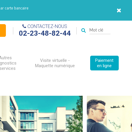
par carte bancaire
CONTACTEZ-NOUS
02-23-48-82-44
Autres
Visite virtuelle -
Paiement
agnostics
Maquette numérique
en ligne
services