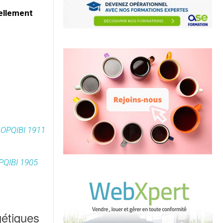
ellement
ée OPQIBI 1911
OPQIBI 1905
gétiques