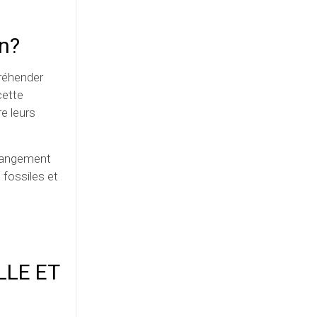
on?
préhender
cette
e leurs
changement
 fossiles et
ILLE ET