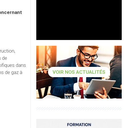
concernant
ruction,
s de
cifiques dans
VOIR NOS ACTUALITÉS
ns de gaz à