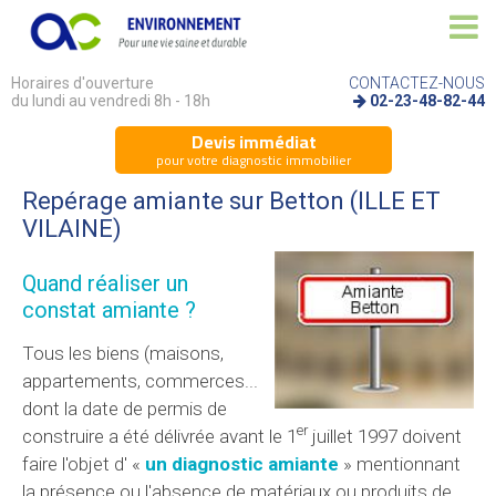
Horaires d'ouverture
CONTACTEZ-NOUS
du lundi au vendredi 8h - 18h
02-23-48-82-44
Devis immédiat
pour votre diagnostic immobilier
Repérage amiante sur Betton (ILLE ET
VILAINE)
Quand réaliser un
constat amiante ?
Tous les biens (maisons,
appartements, commerces...
dont la date de permis de
er
construire a été délivrée avant le 1
juillet 1997 doivent
faire l'objet d' «
un diagnostic amiante
» mentionnant
la présence ou l'absence de matériaux ou produits de